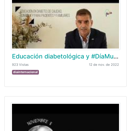
Educación diabetológica y #DíaMundialdelaDiabetes | Juan Francisco Perán, presidente de FEDE
923 Vistas
12 de nov. de 2022
diainternacional