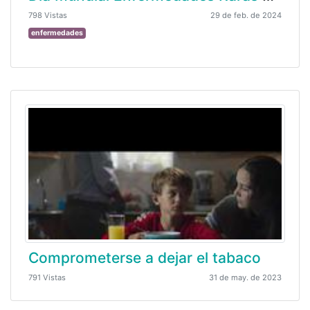
798 Vistas
29 de feb. de 2024
enfermedades
Comprometerse a dejar el tabaco
791 Vistas
31 de may. de 2023