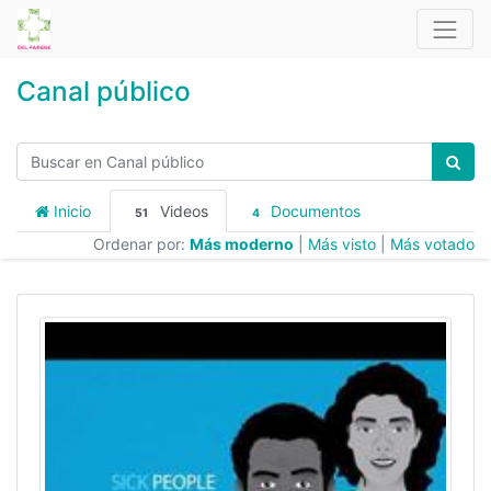
Canal público
Inicio
Videos
Documentos
51
4
Ordenar por:
Más moderno
|
Más visto
|
Más votado