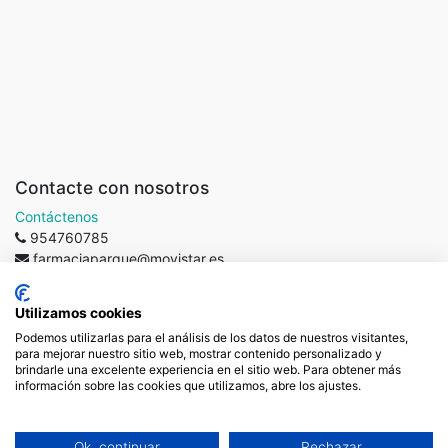
Contacte con nosotros
Contáctenos
954760785
farmaciaparque@movistar.es
Farmacia del Parque
En la
-
Acerca de
Utilizamos cookies
Farmacia del Parque
desarrollamos nuestra labor a través de la
Podemos utilizarlas para el análisis de los datos de nuestros visitantes,
dispensación profesional de edicamentos y productos
para mejorar nuestro sitio web, mostrar contenido personalizado y
sanitarios, el asesoramiento personalizado en el cuidado de la
brindarle una excelente experiencia en el sitio web. Para obtener más
información sobre las cookies que utilizamos, abre los ajustes.
salud y la oferta especializada de servicios de atención
farmacéutica
Copyright ©
Farmacia del Parque
-
Términos de Uso
-
Ok, continuar
Rechazar