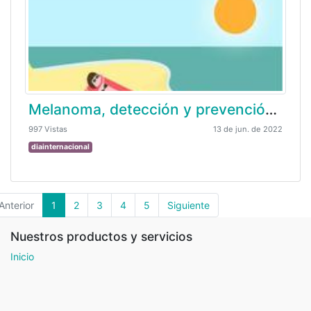
Melanoma, detección y prevención del cáncer de piel
997 Vistas
13 de jun. de 2022
diainternacional
Anterior
1
2
3
4
5
Siguiente
Nuestros productos y servicios
Inicio