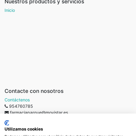
Nuestros productos y servicios
Inicio
Contacte con nosotros
Contáctenos
954760785
farmaciaparque@movistar.es
Farmacia del Parque
En la
-
Acerca de
Utilizamos cookies
Farmacia del Parque
desarrollamos nuestra labor a través de la